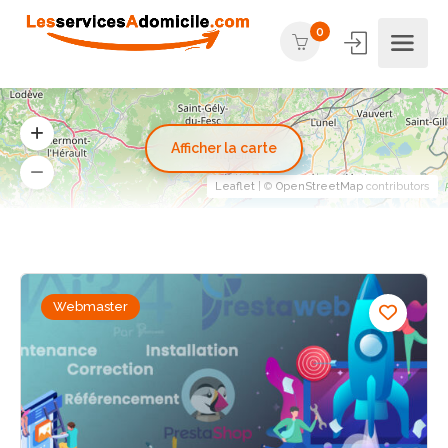
0
Afficher la carte
Leaflet
| ©
OpenStreetMap
contributors
Webmaster