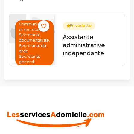
Communication
En vedette
et secrétariat,
Secrétariat
Assistante
documentaliste,
administrative
Secrétariat du
droit,
indépendante
Secrétariat
général